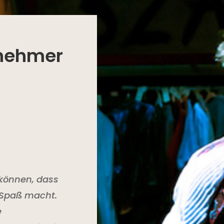
nehmer
 können, dass
l Spaß macht.
e