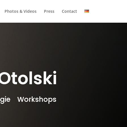
Photos & Videos
Press
Contact
Otolski
egie Workshops