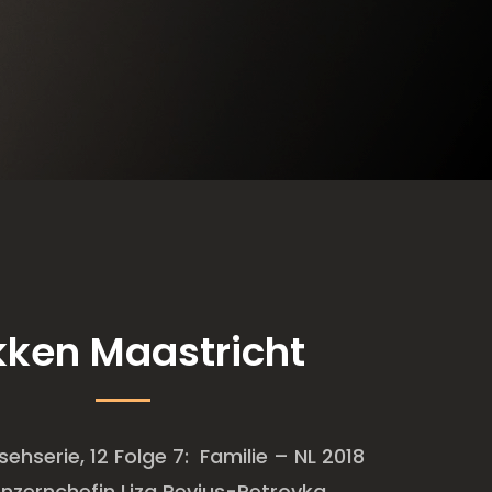
ikken Maastricht
ehserie, 12 Folge 7: Familie – NL 2018
onzernchefin Liza Revius-Petrovka