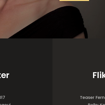
ter
Fl
017
Teaser Ferns
saoui
Rolle: K