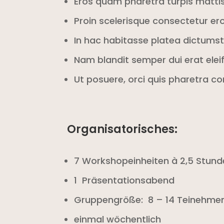
Eros quam pharetra turpis mattis 
Proin scelerisque consectetur eros
In hac habitasse platea dictumst
Nam blandit semper dui erat elei
Ut posuere, orci quis pharetra
Organisatorisches:
7 Workshopeinheiten à 2,5 Stun
1 Präsentationsabend
Gruppengröße: 8 – 14 Teinehme
einmal wöchentlich