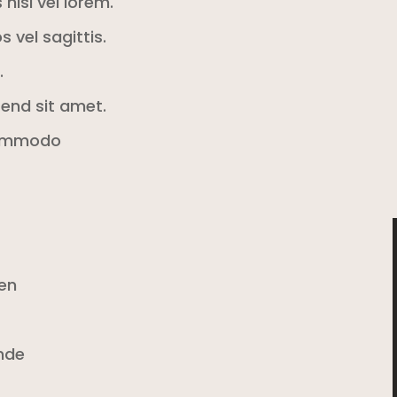
nisi vel lorem.
 vel sagittis.
.
fend sit amet.
 commodo
den
nde